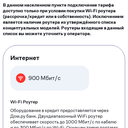
В данном населенном пункте подключение тарифа
доступно только при условии покупки Wi-Fi роутера
(рассрочка/кредит или в собственность). Исключением
является наличие роутера из утверждённого списка
концептуальных моделей. Роутеры входящие в данный
список вы можете уточнить у оператора.
Тарифные
Интернет
опции
900 Мбит/с
Wi-Fi Роутер
Оборудование в кредит предоставляется через
Дом.ру банк. Двухдиапазонный WiFi роутер
обеспечивает скорость до 1000 Мбит/с по кабелю
и до 300 Мбит/с по Wi-Fi. Оснащен тремя портами